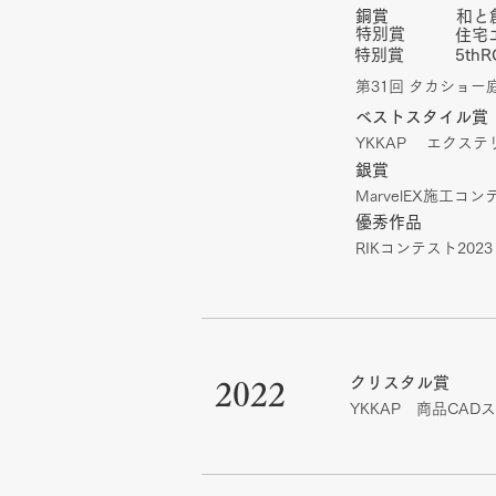
銅賞
和と
特別賞
住
特別賞
5t
第31回 タカショ
ベストスタイル賞
​YKKAP エクス
銀賞
MarvelEX施工コン
優秀作品
RIKコンテスト2023
クリスタル賞
2022
​YKKAP 商品CA