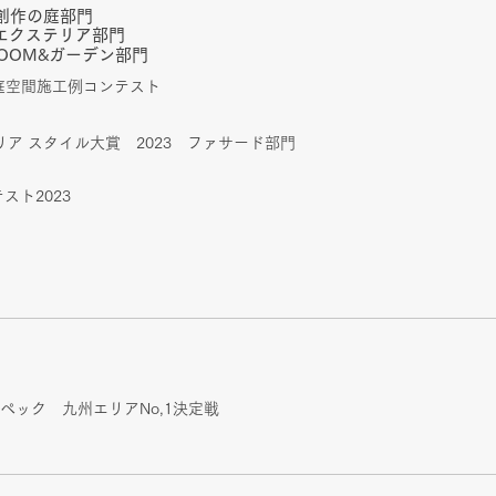
創作の庭部門
​
宅エクステリア部門
hROOM&ガーデン部門
ー庭空間施工例コンテスト
テリア スタイル大賞 2023 ファサード部門
テスト2023
Dスペック 九州エリアNo,1決定戦